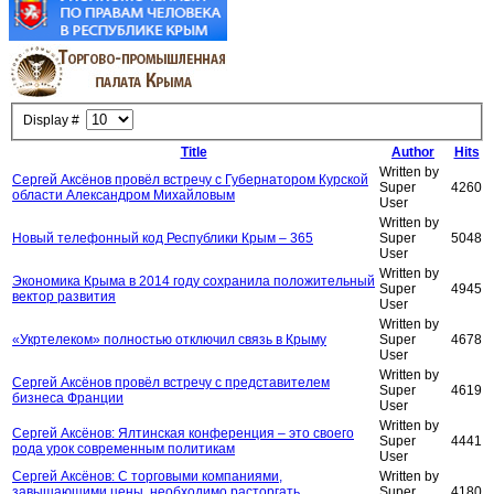
Display #
Title
Author
Hits
Written by
Сергей Аксёнов провёл встречу с Губернатором Курской
Super
4260
области Александром Михайловым
User
Written by
Новый телефонный код Республики Крым – 365
Super
5048
User
Written by
Экономика Крыма в 2014 году сохранила положительный
Super
4945
вектор развития
User
Written by
«Укртелеком» полностью отключил связь в Крыму
Super
4678
User
Written by
Сергей Аксёнов провёл встречу с представителем
Super
4619
бизнеса Франции
User
Written by
Сергей Аксёнов: Ялтинская конференция – это своего
Super
4441
рода урок современным политикам
User
Сергей Аксёнов: С торговыми компаниями,
Written by
завышающими цены, необходимо расторгать
Super
4180