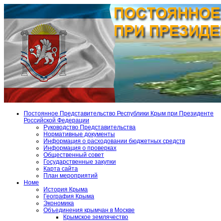
Постоянное Представительство Республики Крым при Президенте
Российской Федерации
Руководство Представительства
Нормативные документы
Информация о расходовании бюджетных средств
Информация о проверках
Общественный совет
Государственные закупки
Карта сайта
План мероприятий
Номе
История Крыма
География Крыма
Экономика
Объединения крымчан в Москве
Крымское землячество