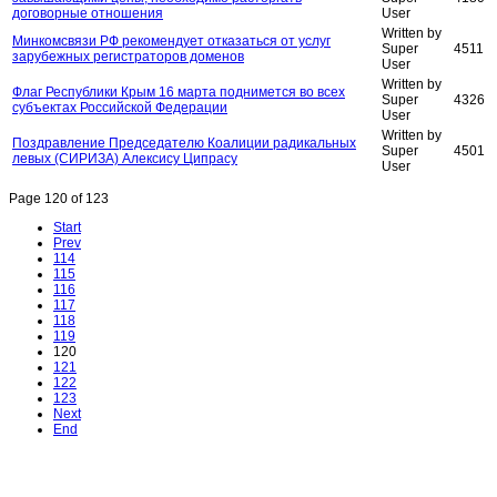
договорные отношения
User
Written by
Минкомсвязи РФ рекомендует отказаться от услуг
Super
4511
зарубежных регистраторов доменов
User
Written by
Флаг Республики Крым 16 марта поднимется во всех
Super
4326
субъектах Российской Федерации
User
Written by
Поздравление Председателю Коалиции радикальных
Super
4501
левых (СИРИЗА) Алексису Ципрасу
User
Page 120 of 123
Start
Prev
114
115
116
117
118
119
120
121
122
123
Next
End