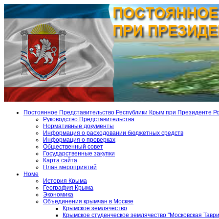
Постоянное Представительство Республики Крым при Президенте Р
Руководство Представительства
Нормативные документы
Информация о расходовании бюджетных средств
Информация о проверках
Общественный совет
Государственные закупки
Карта сайта
План мероприятий
Номе
История Крыма
География Крыма
Экономика
Объединения крымчан в Москве
Крымское землячество
Крымское студенческое землячество "Московская Тавр