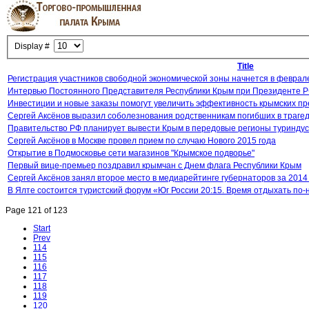
Display #
Title
Регистрация участников свободной экономической зоны начнется в феврал
Интервью Постоянного Представителя Республики Крым при Президенте Р
Инвестиции и новые заказы помогут увеличить эффективность крымских п
Сергей Аксёнов выразил соболезнования родственникам погибших в трагед
Правительство РФ планирует вывести Крым в передовые регионы туриндус
Сергей Аксёнов в Москве провел прием по случаю Нового 2015 года
Открытие в Подмосковье сети магазинов "Крымское подворье"
Первый вице-премьер поздравил крымчан с Днем флага Республики Крым
Сергей Аксёнов занял второе место в медиарейтинге губернаторов за 2014
В Ялте состоится туристский форум «Юг России 20:15. Время отдыхать по-
Page 121 of 123
Start
Prev
114
115
116
117
118
119
120