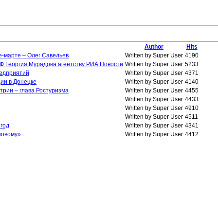
Author
Hits
е-марте – Олег Савельев
Written by Super User
4190
Ф Георгия Мурадова агентству РИА Новости
Written by Super User
5233
редприятий
Written by Super User
4371
ии в Донецке
Written by Super User
4140
трии – глава Ростуризма
Written by Super User
4455
Written by Super User
4433
Written by Super User
4910
Written by Super User
4511
 год
Written by Super User
4341
новому»
Written by Super User
4412