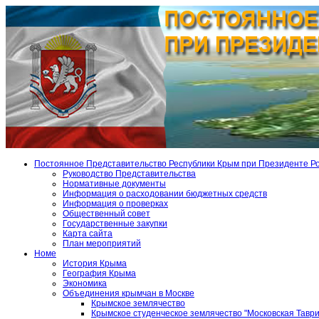
Постоянное Представительство Республики Крым при Президенте Р
Руководство Представительства
Нормативные документы
Информация о расходовании бюджетных средств
Информация о проверках
Общественный совет
Государственные закупки
Карта сайта
План мероприятий
Номе
История Крыма
География Крыма
Экономика
Объединения крымчан в Москве
Крымское землячество
Крымское студенческое землячество "Московская Тавр