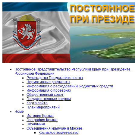
Постоянное Представительство Республики Крым при Президенте
Российской Федерации
Руководство Представительства
Нормативные документы
Информация о расходовании бюджетных средств
Информация о проверках
Общественный совет
Государственные закупки
Карта сайта
План мероприятий
Номе
История Крыма
География Крыма
Экономика
Объединения крымчан в Москве
Крымское землячество