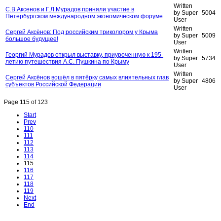
Written
С.В.Аксенов и Г.Л.Мурадов приняли участие в
by Super
5004
Петербургском международном экономическом форуме
User
Written
Сергей Аксёнов: Под российским триколором у Крыма
by Super
5009
большое будущее!
User
Written
Георгий Мурадов открыл выставку, приуроченную к 195-
by Super
5734
летию путешествия А.С. Пушкина по Крыму
User
Written
Сергей Аксёнов вошёл в пятёрку самых влиятельных глав
by Super
4806
субъектов Российской Федерации
User
Page 115 of 123
Start
Prev
110
111
112
113
114
115
116
117
118
119
Next
End