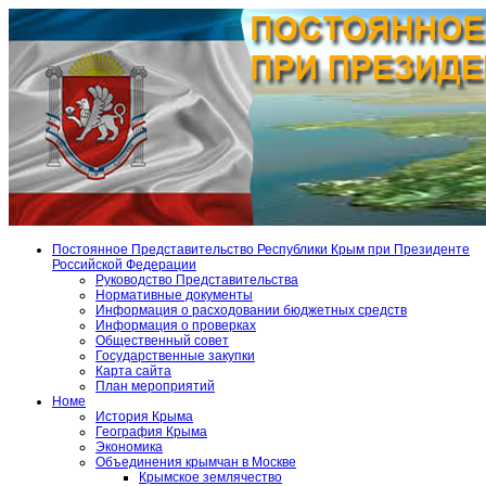
Постоянное Представительство Республики Крым при Президенте
Российской Федерации
Руководство Представительства
Нормативные документы
Информация о расходовании бюджетных средств
Информация о проверках
Общественный совет
Государственные закупки
Карта сайта
План мероприятий
Номе
История Крыма
География Крыма
Экономика
Объединения крымчан в Москве
Крымское землячество