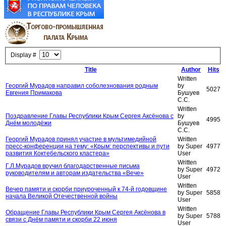
Display #
Title
Author
Hits
Written
Георгий Мурадов направил соболезнования родным
by
5027
Евгения Примакова
Бушуев
С.С.
Written
Поздравление Главы Республики Крым Сергея Аксёнова с
by
4995
Днём молодёжи
Бушуев
С.С.
Георгий Мурадов принял участие в мультимедийной
Written
пресс-конференции на тему: «Крым: перспективы и пути
by Super
4977
развития Коктебельского кластера»
User
Written
Г.Л.Мурадов вручил благодарственные письма
by Super
4972
руководителям и авторам издательства «Вече»
User
Written
Вечер памяти и скорби приуроченный к 74-й годовщине
by Super
5858
начала Великой Отечественной войны
User
Written
Обращение Главы Республики Крым Сергея Аксёнова в
by Super
5788
связи с Днём памяти и скорби 22 июня
User