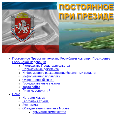
Постоянное Представительство Республики Крым при Президенте
Российской Федерации
Руководство Представительства
Нормативные документы
Информация о расходовании бюджетных средств
Информация о проверках
Общественный совет
Государственные закупки
Карта сайта
План мероприятий
Номе
История Крыма
География Крыма
Экономика
Объединения крымчан в Москве
Крымское землячество