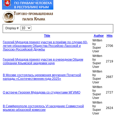
Display #
Title
Author
Hits
Written
Георгий Мурадов принял участие в приёме по случаю 60-
by
летия образования Общества Российско-Лаосской и
2706
Super
Лаосско-Российской Дружбы
User
Written
Георгий Мурадов принял участие в очередном Общем
by
2719
собрании Крымской академии наук
Super
User
Written
В Москве состоялась церемония вручения Почетной
by
2687
награды «Соотечественник года-2025»
Super
User
Written
by
О встрече Георгия Мурадова со студентами МГИМО
2727
Super
User
Written
В Симферополе состоялось VI заседание Совместной
by
2624
крымско-абхазской комиссии
Super
User