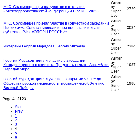
Written
М.Ю. Соломенцев принял участие в открытии
by
2729
«Антитеррористической конференции БРИКС+ 2025»
Super
User
Written
М.Ю. Соломенцев принял участие в совместном заседании
by
Президиума Совета руководителей представительств
3034
Super
субъектов РФ и «ОПОРЫ РОССИИ»
User
Written
by
Интервью Георгия Мурадова Сергею Михееву
2384
Super
User
Written
Георгий Мурадов принял участие в заседании
by
Координационного комитета Представительств Ассамблеи
1987
Super
Народов Мира
User
Written
Георгий Мурадов принял участие в открытии V Съезда
by
Общества русской словесности, посвященного 80-летию
1988
Super
Великой Победы
User
Page 4 of 123
Start
Prev
1
2
3
4
5
6