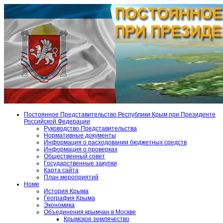
Постоянное Представительство Республики Крым при Президенте
Российской Федерации
Руководство Представительства
Нормативные документы
Информация о расходовании бюджетных средств
Информация о проверках
Общественный совет
Государственные закупки
Карта сайта
План мероприятий
Номе
История Крыма
География Крыма
Экономика
Объединения крымчан в Москве
Крымское землячество