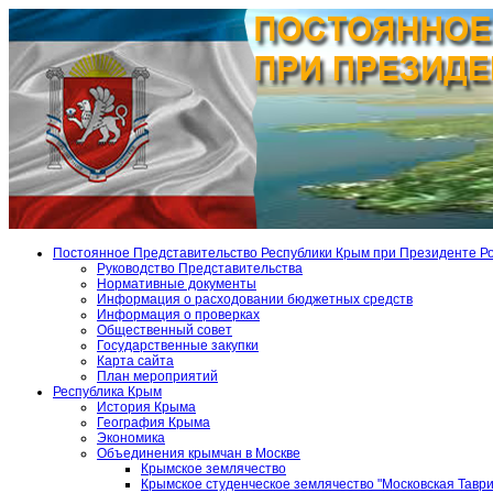
Постоянное Представительство Республики Крым при Президенте Р
Руководство Представительства
Нормативные документы
Информация о расходовании бюджетных средств
Информация о проверках
Общественный совет
Государственные закупки
Карта сайта
План мероприятий
Республика Крым
История Крыма
География Крыма
Экономика
Объединения крымчан в Москве
Крымское землячество
Крымское студенческое землячество "Московская Тавр