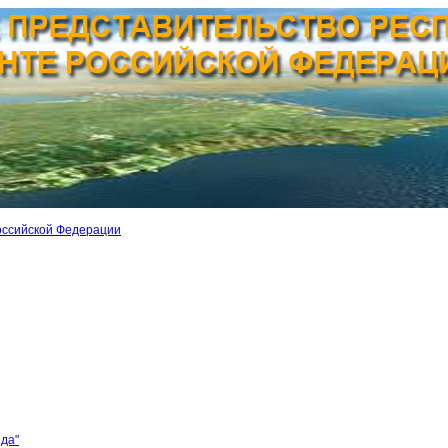
оссийской Федерации
ида"