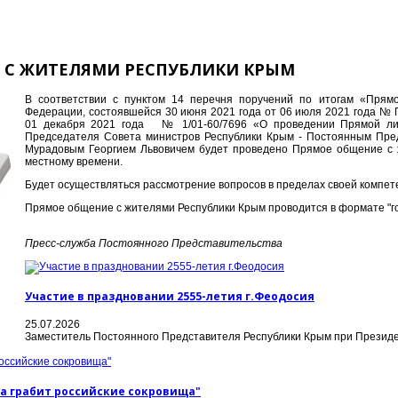
И С ЖИТЕЛЯМИ РЕСПУБЛИКИ КРЫМ
В соответствии с пунктом 14 перечня поручений по итогам «Прям
Федерации, состоявшейся 30 июня 2021 года от 06 июля 2021 года №
01 декабря 2021 года № 1/01-60/7696 «О проведении Прямой лин
Председателя Совета министров Республики Крым - Постоянным Пр
Мурадовым Георгием Львовичем будет проведено Прямое общение с ж
местному времени.
Будет осуществляться рассмотрение вопросов в пределах своей компет
Прямое общение с жителями Республики Крым проводится в формате "гор
Пресс-служба Постоянного Представительства
Участие в праздновании 2555-летия г.Феодосия
25.07.2026
Заместитель Постоянного Представителя Республики Крым при Презид
а грабит российские сокровища"