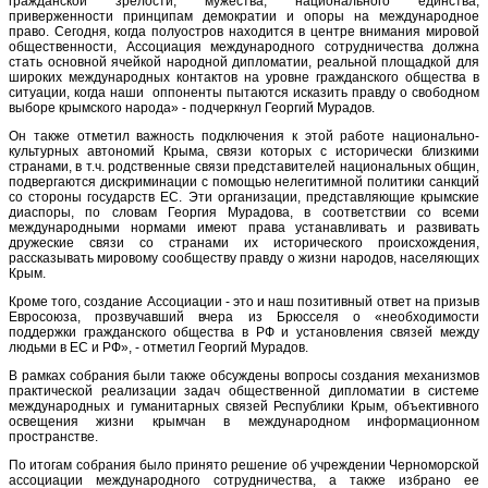
гражданской зрелости, мужества, национального единства,
приверженности принципам демократии и опоры на международное
право. Сегодня, когда полуостров находится в центре внимания мировой
общественности, Ассоциация международного сотрудничества должна
стать основной ячейкой народной дипломатии, реальной площадкой для
широких международных контактов на уровне гражданского общества в
ситуации, когда наши оппоненты пытаются исказить правду о свободном
выборе крымского народа» - подчеркнул Георгий Мурадов.
Он также отметил важность подключения к этой работе национально-
культурных автономий Крыма, связи которых с исторически близкими
странами, в т.ч. родственные связи представителей национальных общин,
подвергаются дискриминации с помощью нелегитимной политики санкций
со стороны государств ЕС. Эти организации, представляющие крымские
диаспоры, по словам Георгия Мурадова, в соответствии со всеми
международными нормами имеют права устанавливать и развивать
дружеские связи со странами их исторического происхождения,
рассказывать мировому сообществу правду о жизни народов, населяющих
Крым.
Кроме того, создание Ассоциации - это и наш позитивный ответ на призыв
Евросоюза, прозвучавший вчера из Брюсселя о «необходимости
поддержки гражданского общества в РФ и установления связей между
людьми в ЕС и РФ», - отметил Георгий Мурадов.
В рамках собрания были также обсуждены вопросы создания механизмов
практической реализации задач общественной дипломатии в системе
международных и гуманитарных связей Республики Крым, объективного
освещения жизни крымчан в международном информационном
пространстве.
По итогам собрания было принято решение об учреждении Черноморской
ассоциации международного сотрудничества, а также избрано ее