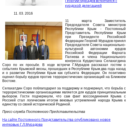
Георгий Мурадов встретился с
курдской делегацией
11. 03. 2016
11 марта Заместитель
Председателя Совета министров
Республики Крым - Постоянный
Представитель Республики Крым
при Президенте Российской
Федерации Георгий Мурадов принял
Председателя Совета национально-
культурной автономии курдов
Российской Федерации Фархата
Патиева и члена Национального
конгресса Курдистана Селахатдина
Соро по их просьбе. В ходе встречи Г.Мурадов рассказал гостям о
событиях Крымской весны, прошедших в Республике Крым два года назад
и о развитии Республики Крым как субъекта Федерации. Он позитивно
оценил борьбу курдов против террористических организаций на Ближнем
Востоке.
Селахатдин Соро поблагодарил за поддержку и подчеркнул, что борьба с
террористическими организациями является для курдов принципиальным
выбором. Гости подчеркнули, что сам факт воссоединения Крыма с
Россией стал логическим итогом вековых устремлений народа Крыма к
единству со своей исторической Родиной.
Пресс-служба Постоянного Представительства
На сайте Постоянного Представительства опубликовано новое
интервью Г.Л.Мурадова