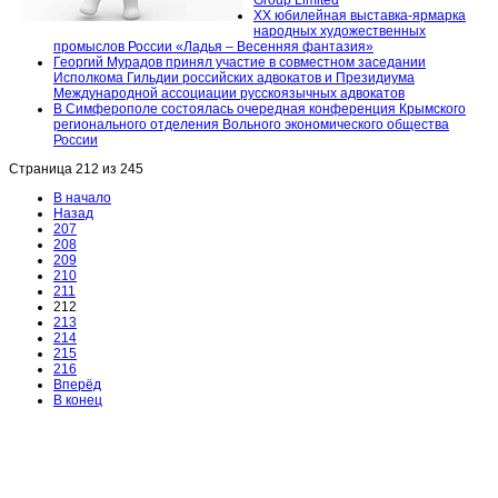
XX юбилейная выставка-ярмарка
народных художественных
промыслов России «Ладья – Весенняя фантазия»
Георгий Мурадов принял участие в совместном заседании
Исполкома Гильдии российских адвокатов и Президиума
Международной ассоциации русскоязычных адвокатов
В Симферополе состоялась очередная конференция Крымского
регионального отделения Вольного экономического общества
России
Страница 212 из 245
В начало
Назад
207
208
209
210
211
212
213
214
215
216
Вперёд
В конец