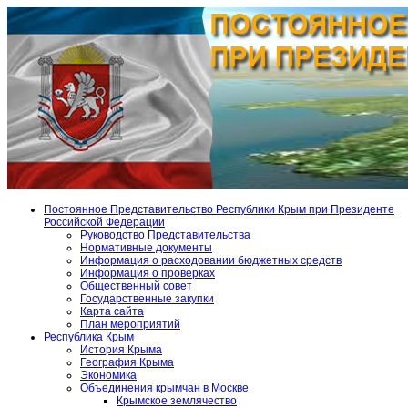
Постоянное Представительство Республики Крым при Президенте
Российской Федерации
Руководство Представительства
Нормативные документы
Информация о расходовании бюджетных средств
Информация о проверках
Общественный совет
Государственные закупки
Карта сайта
План мероприятий
Республика Крым
История Крыма
География Крыма
Экономика
Объединения крымчан в Москве
Крымское землячество