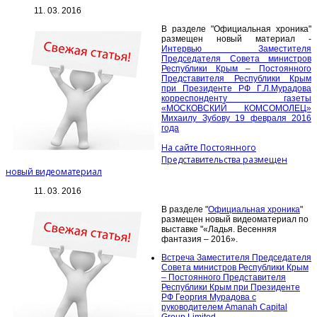
11. 03. 2016
В разделе "Официальная хроника"
размещен новый материал -
Интервью Заместителя
Председателя Совета министров
Республики Крым – Постоянного
Представителя Республики Крым
при Президенте РФ Г.Л.Мурадова
корреспонденту газеты
«МОСКОВСКИЙ КОМСОМОЛЕЦ»
Михаилу Зубову 19 февраля 2016
года
На сайте Постоянного
Представительства размещен
новый видеоматериал
11. 03. 2016
В разделе "
Официальная хроника
"
размещен новый видеоматериал по
выставке "«Ладья. Весенняя
фантазия – 2016».
Встреча Заместителя Председателя
Совета министров Республики Крым
– Постоянного Представителя
Республики Крым при Президенте
РФ Георгия Мурадова с
руководителем Amanah Capital
Group Limited