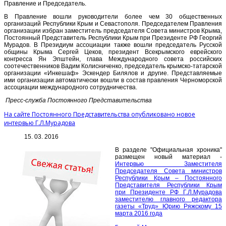
Правление и Председатель.
В Правление вошли руководители более чем 30 общественных
организаций Республики Крым и Севастополя. Председателем Правления
организации избран заместитель председателя Совета министров Крыма,
Постоянный Представитель Республики Крым при Президенте РФ Георгий
Мурадов. В Президиум ассоциации также вошли председатель Русской
общины Крыма Сергей Цеков, президент Всекрымского еврейского
конгресса Ян Эпштейн, глава Международного совета российских
соотечественников Вадим Колисниченко, председатель крымско-татарской
организации «Инкешаф» Эскендер Билялов и другие. Представляемые
ими организации автоматически вошли в состав правления Черноморской
ассоциации международного сотрудничества.
Пресс-служба Постоянного Представительства
На сайте Постоянного Представительства опубликовано новое
интервью Г.Л.Мурадова
15. 03. 2016
В разделе "Официальная хроника"
размещен новый материал -
Интервью Заместителя
Председателя Совета министров
Республики Крым – Постоянного
Представителя Республики Крым
при Президенте РФ Г.Л.Мурадова
заместителю главного редактора
газеты «Труд» Юрию Ряжскому 15
марта 2016 года