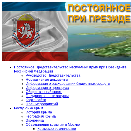
Постоянное Представительство Республики Крым при Президенте
Российской Федерации
Руководство Представительства
Нормативные документы
Информация о расходовании бюджетных средств
Информация о проверках
Общественный совет
Государственные закупки
Карта сайта
План мероприятий
Республика Крым
История Крыма
География Крыма
Экономика
Объединения крымчан в Москве
Крымское землячество