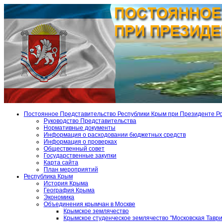
Постоянное Представительство Республики Крым при Президенте Р
Руководство Представительства
Нормативные документы
Информация о расходовании бюджетных средств
Информация о проверках
Общественный совет
Государственные закупки
Карта сайта
План мероприятий
Республика Крым
История Крыма
География Крыма
Экономика
Объединения крымчан в Москве
Крымское землячество
Крымское студенческое землячество "Московская Тавр