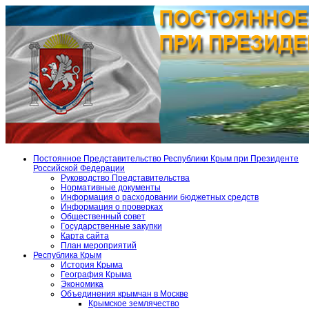
Постоянное Представительство Республики Крым при Президенте
Российской Федерации
Руководство Представительства
Нормативные документы
Информация о расходовании бюджетных средств
Информация о проверках
Общественный совет
Государственные закупки
Карта сайта
План мероприятий
Республика Крым
История Крыма
География Крыма
Экономика
Объединения крымчан в Москве
Крымское землячество