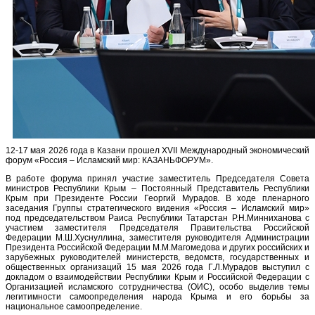
12-17 мая 2026 года в Казани прошел XVII Международный экономический
форум «Россия – Исламский мир: КАЗАНЬФОРУМ».
В работе форума принял участие заместитель Председателя Совета
министров Республики Крым – Постоянный Представитель Республики
Крым при Президенте России Георгий Мурадов. В ходе пленарного
заседания Группы стратегического видения «Россия – Исламский мир»
под председательством Раиса Республики Татарстан Р.Н.Минниханова с
участием заместителя Председателя Правительства Российской
Федерации М.Ш.Хуснуллина, заместителя руководителя Администрации
Президента Российской Федерации М.М.Магомедова и других российских и
зарубежных руководителей министерств, ведомств, государственных и
общественных организаций 15 мая 2026 года Г.Л.Мурадов выступил с
докладом о взаимодействии Республики Крым и Российской Федерации с
Организацией исламского сотрудничества (ОИС), особо выделив темы
легитимности самоопределения народа Крыма и его борьбы за
национальное самоопределение.