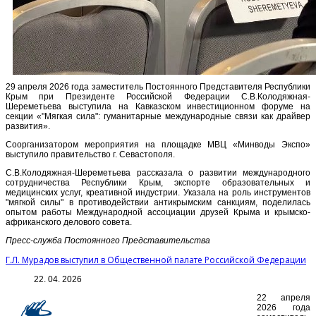
29 апреля 2026 года заместитель Постоянного Представителя Республики
Крым при Президенте Российской Федерации С.В.Колодяжная-
Шереметьева выступила на Кавказском инвестиционном форуме на
секции «"Мягкая сила": гуманитарные международные связи как драйвер
развития».
Соорганизатором мероприятия на площадке МВЦ «Минводы Экспо»
выступило правительство г. Севастополя.
С.В.Колодяжная-Шереметьева рассказала о развитии международного
сотрудничества Республики Крым, экспорте образовательных и
медицинских услуг, креативной индустрии. Указала на роль инструментов
"мягкой силы" в противодействии антикрымским санкциям, поделилась
опытом работы Международной ассоциации друзей Крыма и крымско-
африканского делового совета.
Пресс-служба Постоянного Представительства
Г.Л. Мурадов выступил в Общественной палате Российской Федерации
22. 04. 2026
22 апреля
2026 года