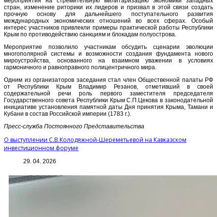
мероприятия на стремительную милитаризацию экономики западных
стран, изменение риторики их лидеров и призвал в этой связи создать
прочную основу для дальнейшего поступательного развития
международных экономических отношений во всех сферах. Особый
интерес участников привлекли примеры практической работы Республики
Крым по противодействию санкциям и блокадам полуострова.
Мероприятие позволило участникам обсудить сценарии эволюции
многополярной системы и возможности создания фундамента нового
мироустройства, основанного на взаимном уважении в условиях
гармоничного и равноправного полицентричного мира.
Одним из организаторов заседания стал член Общественной палаты РФ
от Республики Крым Владимир Резанов, отметивший в своей
содержательной речи роль первого заместителя председателя
Государственного совета Республики Крым С.П.Цекова в законодательной
инициативе установления памятной даты Дня принятия Крыма, Тамани и
Кубани в состав Российской империи (1783 г.).
Пресс-служба Постоянного Представительства
О выступлении С.В.Колодяжной-Шереметьевой на Кавказском
инвестиционном форуме
29. 04. 2026