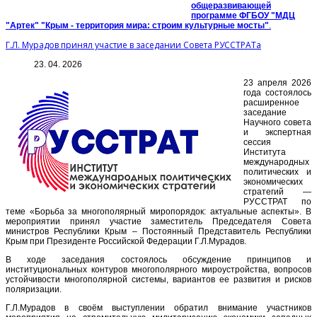
общеразвивающей
программе ФГБОУ "МДЦ
"Артек" "Крым - территория мира: строим культурные мосты"
.
Г.Л. Мурадов принял участие в заседании Совета РУССТРАТа
23. 04. 2026
23 апреля 2026
года состоялось
расширенное
заседание
Научного совета
и экспертная
сессия
Института
международных
политических и
экономических
стратегий —
РУССТРАТ по
теме «Борьба за многополярный миропорядок: актуальные аспекты». В
мероприятии принял участие заместитель Председателя Совета
министров Республики Крым – Постоянный Представитель Республики
Крым при Президенте Российской Федерации Г.Л.Мурадов.
В ходе заседания состоялось обсуждение принципов и
институциональных контуров многополярного мироустройства, вопросов
устойчивости многополярной системы, вариантов ее развития и рисков
поляризации.
Г.Л.Мурадов в своём выступлении обратил внимание участников