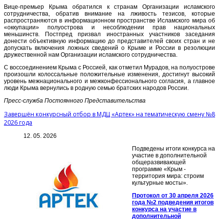
Вице-премьер Крыма обратился к странам Организации исламского
сотрудничества, обратив внимание на лживость тезисов, которые
распространяются в информационном пространстве Исламского мира об
«оккупации» полуострова и несоблюдении прав национальных
меньшинств. Постпред призвал иностранных участников заседания
донести объективную информацию до представителей своих стран и не
допускать включения ложных сведений о Крыме и России в резолюции
дружественной нам Организации исламского сотрудничества.
С воссоединением Крыма с Россией, как отметил Мурадов, на полуострове
произошли колоссальные положительные изменения, достигнут высокий
уровень межнационального и межконфессионального согласия, а главное
люди Крыма вернулись в родную семью братских народов России.
Пресс-служба Постоянного Представительства
Завершён конкурсный отбор в МДЦ «Артек» на тематическую смену №8
2026 года
12. 05. 2026
Подведены итоги конкурса на
участие в дополнительной
общеразвивающей
программе «Крым -
территория мира: строим
культурные мосты».
Протокол от 30 апреля 2026
года №2 подведения итогов
конкурса на участие в
дополнительной