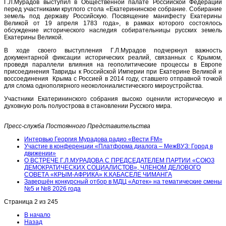
Г.Л.Мурадов выступил в Общественной палате Российской Федерации
перед участниками круглого стола «Екатерининское собрание. Собирание
земель под державу Российскую. Посвящение манифесту Екатерины
Великой от 19 апреля 1783 года», в рамках которого состоялось
обсуждение исторического наследия собирательницы русских земель
Екатерины Великой.
В ходе своего выступления Г.Л.Мурадов подчеркнул важность
документарной фиксации исторических реалий, связанных с Крымом,
проведя параллели влияния на геополитические процессы в Европе
присоединения Тавриды к Российской Империи при Екатерине Великой и
воссоединения Крыма с Россией в 2014 году, ставшего отправной точкой
для слома однополярного неоколониалистического мироустройства.
Участники Екатерининского собрания высоко оценили историческую и
духовную роль полуострова в становлении Русского мира.
Пресс-служба Постоянного Представительства
Интервью Георгия Мурадова радио «Вести FM»
Участие в конференции «Платформа диалога – МежВУЗ: Город в
движении»
О ВСТРЕЧЕ Г.Л.МУРАДОВА С ПРЕДСЕДАТЕЛЕМ ПАРТИИ «СОЮЗ
ДЕМОКРАТИЧЕСКИХ СОЦИАЛИСТОВ», ЧЛЕНОМ ДЕЛОВОГО
СОВЕТА «КРЫМ-АФРИКА» К.КАБАСЕЛЕ ЧИМАНГА
Завершён конкурсный отбор в МДЦ «Артек» на тематические смены
№5 и №8 2026 года
Страница 2 из 245
В начало
Назад