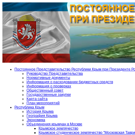
Постоянное Представительство Республики Крым при Президенте Р
Руководство Представительства
Нормативные документы
Информация о расходовании бюджетных средств
Информация о проверках
Общественный совет
Государственные закупки
Карта сайта
План мероприятий
Республика Крым
История Крыма
География Крыма
Экономика
Объединения крымчан в Москве
Крымское землячество
Крымское студенческое землячество "Московская Тавр