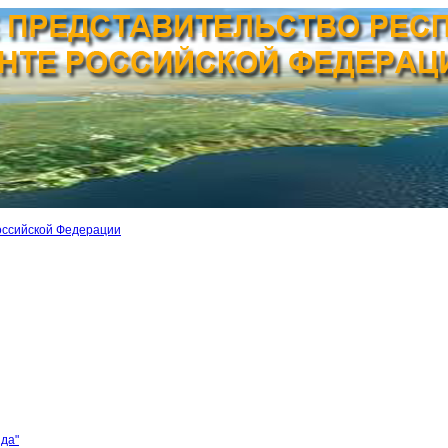
оссийской Федерации
ида"