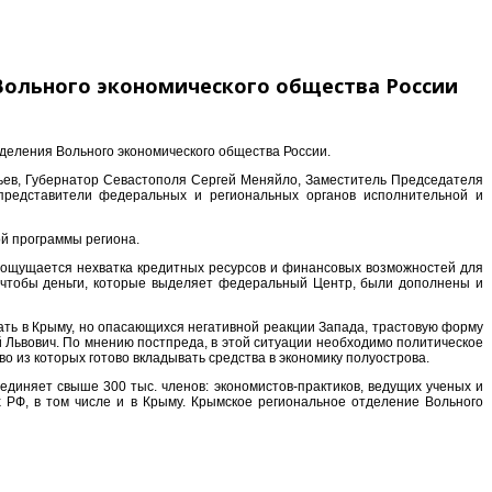
Вольного экономического общества России
деления Вольного экономического общества России.
зьев, Губернатор Севастополя Сергей Меняйло, Заместитель Председателя
представители федеральных и региональных органов исполнительной и
й программы региона.
де ощущается нехватка кредитных ресурсов и финансовых возможностей для
ы, чтобы деньги, которые выделяет федеральный Центр, были дополнены и
ть в Крыму, но опасающихся негативной реакции Запада, трастовую форму
й Львович. По мнению постпреда, в этой ситуации необходимо политическое
 из которых готово вкладывать средства в экономику полуострова.
единяет свыше 300 тыс. членов: экономистов-практиков, ведущих ученых и
х РФ, в том числе и в Крыму. Крымское региональное отделение Вольного