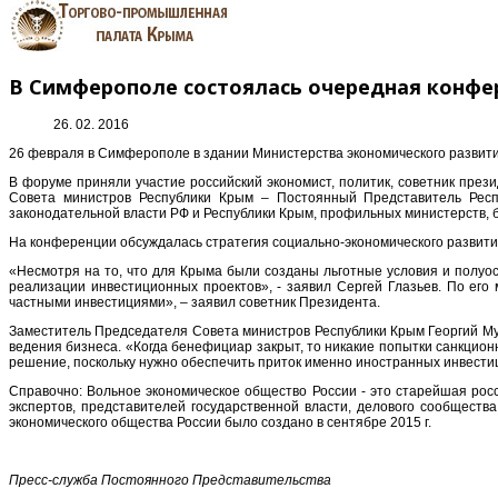
В Симферополе состоялась очередная конфе
26. 02. 2016
26 февраля в Симферополе в здании Министерства экономического развити
В форуме приняли участие российский экономист, политик, советник пре
Совета министров Республики Крым – Постоянный Представитель Респ
законодательной власти РФ и Республики Крым, профильных министерств, 
На конференции обсуждалась стратегия социально-экономического развит
«Несмотря на то, что для Крыма были созданы льготные условия и полуос
реализации инвестиционных проектов», - заявил Сергей Глазьев. По его
частными инвестициями», – заявил советник Президента.
Заместитель Председателя Совета министров Республики Крым Георгий Му
ведения бизнеса. «Когда бенефициар закрыт, то никакие попытки санкцион
решение, поскольку нужно обеспечить приток именно иностранных инвестиц
Справочно: Вольное экономическое общество России - это старейшая росс
экспертов, представителей государственной власти, делового сообществ
экономического общества России было создано в сентябре 2015 г.
Пресс-служба Постоянного Представительства