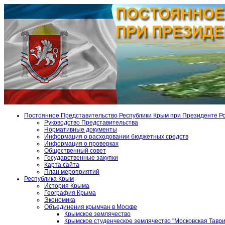
Постоянное Представительство Республики Крым при Президенте Р
Руководство Представительства
Нормативные документы
Информация о расходовании бюджетных средств
Информация о проверках
Общественный совет
Государственные закупки
Карта сайта
План мероприятий
Республика Крым
История Крыма
География Крыма
Экономика
Объединения крымчан в Москве
Крымское землячество
Крымское студенческое землячество "Московская Тавр