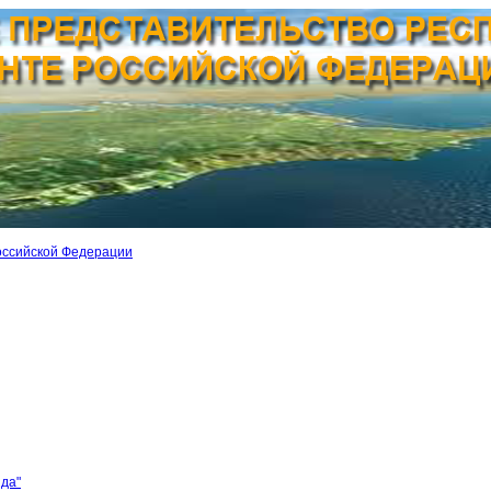
оссийской Федерации
ида"