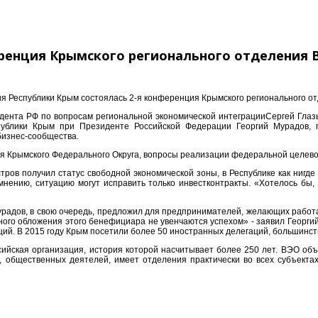
ренция Крымского регионального отделения 
я Республики Крым состоялась 2-я конференция Крымского регионального от
зидента РФ по вопросам региональной экономической интеграцииСергей Гла
ублики Крым при Президенте Российской Федерации Георгий Мурадов, 
бизнес-сообщества.
ия Крымского Федерального Округа, вопросы реализации федеральной целево
тров получил статус свободной экономической зоны, в Республике как ниг
 мнению, ситуацию могут исправить только инвестконтракты. «Хотелось б
радов, в свою очередь, предложил для предпринимателей, желающих работа
ного обложения этого бенефициара не увенчаются успехом» - заявил Георги
ий. В 2015 году Крым посетили более 50 иностранных делегаций, большинство
ийская организация, история которой насчитывает более 250 лет. ВЭО объ
а, общественных деятелей, имеет отделения практически во всех субъекта