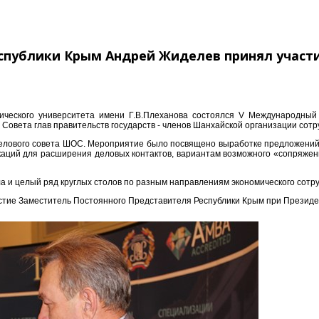
спублики Крым Андрей Жиделев принял участи
омического университета имени Г.В.Плеханова состоялся V Международн
Совета глав правительств государств - членов Шанхайской организации сотр
лового совета ШОС. Мероприятие было посвящено выработке предложений и 
аций для расширения деловых контактов, вариантам возможного «сопряжени
а и целый ряд круглых столов по разным направлениям экономического сотр
тие Заместитель Постоянного Представителя Республики Крым при Президе