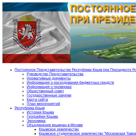
Постоянное Представительство Республики Крым при Президенте Р
Руководство Представительства
Нормативные документы
Информация о расходовании бюджетных средств
Информация о проверках
Общественный совет
Государственные закупки
Карта сайта
План мероприятий
Республика Крым
История Крыма
География Крыма
Экономика
Объединения крымчан в Москве
Крымское землячество
Крымское студенческое землячество "Московская Тавр