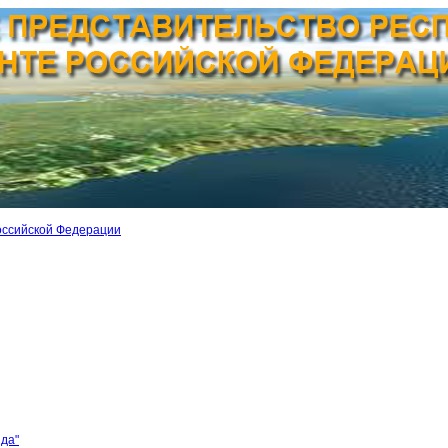
оссийской Федерации
ида"