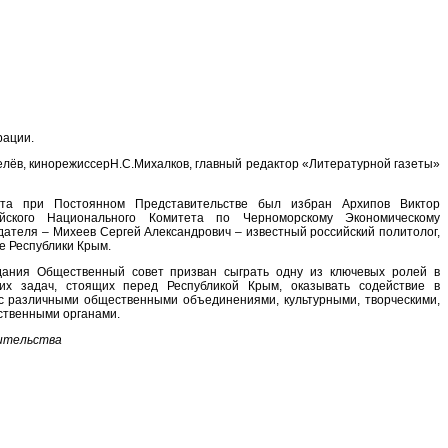
рации.
елёв, кинорежиссерН.С.Михалков, главный редактор «Литературной газеты»
ета при Постоянном Представительстве был избран Архипов Виктор
йского Национального Комитета по Черноморскому Экономическому
дателя – Михеев Сергей Александрович – известный российский политолог,
ве Республики Крым.
ания Общественный совет призван сыграть одну из ключевых ролей в
их задач, стоящих перед Республикой Крым, оказывать содействие в
 с различными общественными объединениями, культурными, творческими,
ственными органами.
ительства