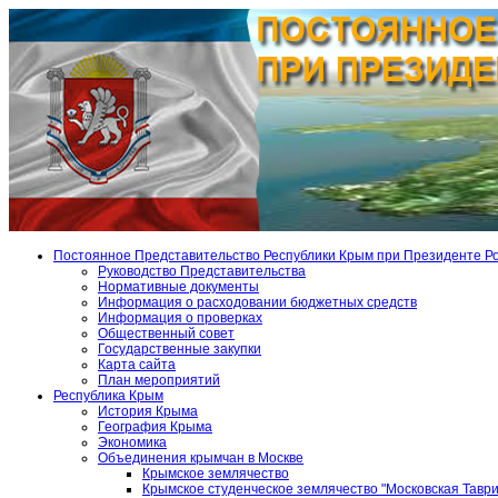
Постоянное Представительство Республики Крым при Президенте Р
Руководство Представительства
Нормативные документы
Информация о расходовании бюджетных средств
Информация о проверках
Общественный совет
Государственные закупки
Карта сайта
План мероприятий
Республика Крым
История Крыма
География Крыма
Экономика
Объединения крымчан в Москве
Крымское землячество
Крымское студенческое землячество "Московская Тавр