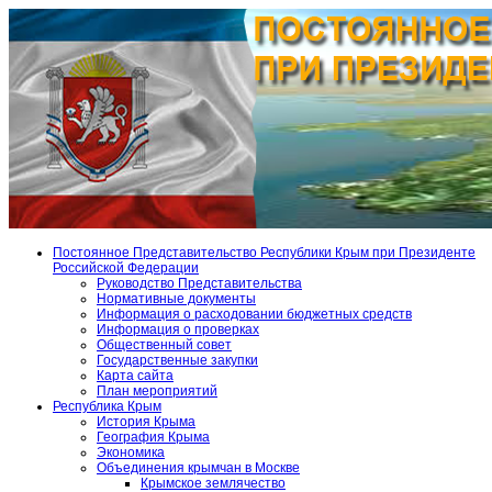
Постоянное Представительство Республики Крым при Президенте
Российской Федерации
Руководство Представительства
Нормативные документы
Информация о расходовании бюджетных средств
Информация о проверках
Общественный совет
Государственные закупки
Карта сайта
План мероприятий
Республика Крым
История Крыма
География Крыма
Экономика
Объединения крымчан в Москве
Крымское землячество