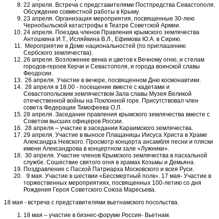
22 апреля. Встреча с представителями Постпредства Севастополя.
Обсуждение совместной работы в Крыму.
23 апреля. Организация мероприятия, посвященные 30-лею
Чернобыльской катастрофы в Театре Советской Армии.
24 апреля. Поездка членов Правления крымского землячества
Антошкина И.Т., Исляйкина В.Л., Ефимова Ю.А. в Сирию.
Мероприятие в Доме национальностей (по приглашению
Сербского землячества).
26 апреля. Возложение венка и цветов к Вечному огню, и стелам
городов-героев Керчи и Севастополя, и города воинской славы
Феодосии.
26 апреля. Участие в вечере, посвященном Дню космонавтики.
28 апреля в 18.00 - посещение вместе с кадетами и
Севастопольским землячеством Зала славы Музея Великой
отечественной войны на Поклонной горе. Присутствовал член
совета Федерации Тимофеева О.Л.
28 апреля. Заседание правления крымского землячества вместе с
Советом высших офицеров России.
28 апреля – участие в заседании Караимского землячества.
29 апреля. Участие в выносе Плащаницы Иисуса Христа в Храме
Александра Невского. Просмотр концерта ансамбля песни и пляски
имени Александрова в концертном зале «Лужники».
30 апреля. Участие членов Крымского землячества в пасхальной
службе. Сошествие святого огня в храмах Козьмы и Демьяна.
Поздравление с Пасхой Патриарха Московского и всея Руси.
9 мая. Участие в шествии «Бессмертный полк». 17 мая- Участие в
торжественных мероприятиях, посвященных 100-летию со дня
Рождения Героя Советского Союза Маресьева.
18 мая - встреча с представителями вьетнамского посольства.
18 мая – участие в бизнес-форуме Россия- Вьетнам.