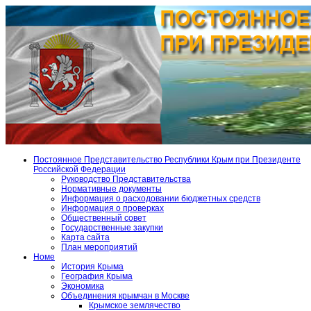
Постоянное Представительство Республики Крым при Президенте
Российской Федерации
Руководство Представительства
Нормативные документы
Информация о расходовании бюджетных средств
Информация о проверках
Общественный совет
Государственные закупки
Карта сайта
План мероприятий
Номе
История Крыма
География Крыма
Экономика
Объединения крымчан в Москве
Крымское землячество