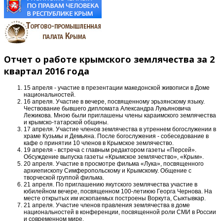
Отчет о работе крымского землячества за 2
квартал 2016 года
15 апреля - участие в презентации македонской живописи в Доме
национальностей.
16 апреля. Участие в вечере, посвященному эрьзянскому языку.
Чествование бывшего дипломата Александра Лукьяновича
Лежикова. Мною были приглашены члены караимского землячества
и крымско-татарской общины.
17 апреля. Участие членов землячества в утреннем богослужении в
храме Кузьмы и Демьяна. После богослужения - собеседование в
кафе о принятии 10 членов в Крымское землячество.
19 апреля - встреча с главным редактором газеты «Персей».
Обсуждение выпуска газеты «Крымское землячество», «Крым».
20 апреля. Участие в просмотре фильма «Лука», посвященного
архиепископу Симферопольскому и Крымскому. Общение с
творческой группой фильма.
21 апреля. По приглашению якутского землячества участие в
юбилейном вечере, посвященном 100-летиюю Георга Чернова. На
месте открытых им ископаемых построены Воркута, Сыктывкар.
21 апреля. Участие членов правления землячества в доме
национальностей в конференции, посвященной роли СМИ в России
и современном мире.