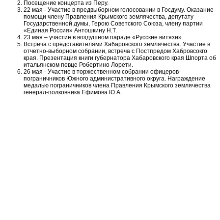
Посещение концерта из Перу.
22 мая - Участие в предвыборном голосовании в Госдуму. Оказание
помощи члену Правления Крымского землячества, депутату
Государственной думы, Герою Советского Союза, члену партии
«Единая Россия» Антошкину Н.Т.
23 мая – участие в воздушном параде «Русские витязи».
Встреча с представителями Хабаровского землячества. Участие в
отчетно-выборном собрании, встреча с Постпредом Хабровсокго
края. Презентация книги губернатора Хабаровского края Шпорта об
итальянском певце Робертино Лорети.
26 мая - Участие в торжественном собрании офицеров-
пограничников Южного административного округа. Награждение
медалью пограничников члена Правления Крымского землячества
генерал-полковника Ефимова Ю.А.